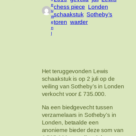
e
chess piece
Londen
u
schaakstuk
Sotheby’s
w
toren
warder
e
n
l
Het teruggevonden Lewis
schaakstuk is op 2 juli op de
veiling van Sotheby’s in Londen
verkocht voor £ 735.000.
Na een biedgevecht tussen
verzamelaars in Sotheby’s in
Londen, betaalde een
anonieme bieder deze som van