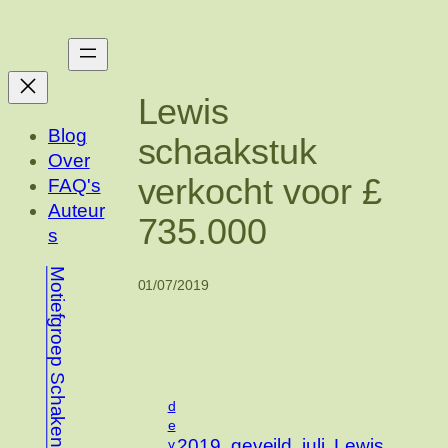
Ga
naar
de
inhoud
Lewis
Blog
schaakstuk
Over
verkocht voor £
FAQ's
Auteur
735.000
s
Motiefgroep Schaken
01/07/2019
d
e
2019
geveild
juli
Lewis
v