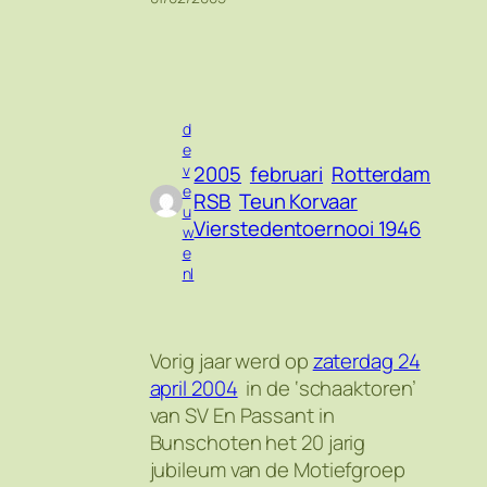
d
e
2005
februari
Rotterdam
v
e
RSB
Teun Korvaar
u
Vierstedentoernooi 1946
w
e
nl
Vorig jaar werd op
zaterdag 24
april 2004
in de ‘schaaktoren’
van SV En Passant in
Bunschoten het 20 jarig
jubileum van de Motiefgroep