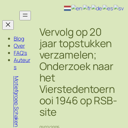
Ga
naar
de
inhoud
Vervolg op 20
Blog
jaar topstukken
Over
verzamelen;
FAQ's
Auteur
Onderzoek naar
s
het
Motiefgroep Schaken
Vierstedentoern
ooi 1946 op RSB-
site
01/02/2005