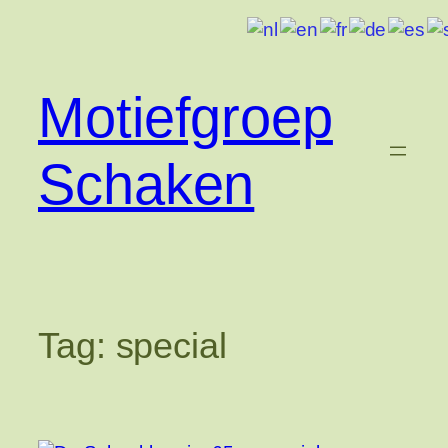
Ga
naar
de
inhoud
Motiefgroep
Schaken
Tag:
special