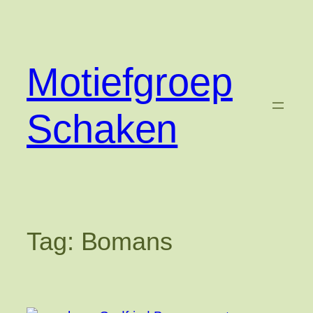
Ga
naar
de
inhoud
Motiefgroep
Schaken
Tag:
Bomans