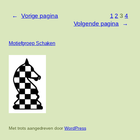
←
Vorige pagina
1
2
3
4
Volgende pagina
→
Motiefgroep Schaken
Met trots aangedreven door
WordPress