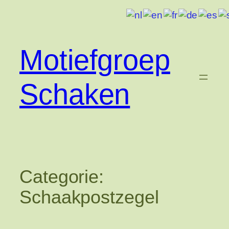
Ga
naar
de
inhoud
Motiefgroep
Schaken
Categorie:
Schaakpostzegel