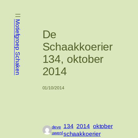
Ga
naar
de
Motiefgroep Schaken
inhoud
De
Schaakkoerier
134, oktober
2014
01/10/2014
134
2014
oktober
deve
uwenl
schaakkoerier