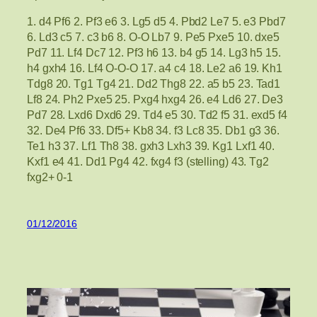
1. d4 Pf6 2. Pf3 e6 3. Lg5 d5 4. Pbd2 Le7 5. e3 Pbd7
6. Ld3 c5 7. c3 b6 8. O-O Lb7 9. Pe5 Pxe5 10. dxe5
Pd7 11. Lf4 Dc7 12. Pf3 h6 13. b4 g5 14. Lg3 h5 15.
h4 gxh4 16. Lf4 O-O-O 17. a4 c4 18. Le2 a6 19. Kh1
Tdg8 20. Tg1 Tg4 21. Dd2 Thg8 22. a5 b5 23. Tad1
Lf8 24. Ph2 Pxe5 25. Pxg4 hxg4 26. e4 Ld6 27. De3
Pd7 28. Lxd6 Dxd6 29. Td4 e5 30. Td2 f5 31. exd5 f4
32. De4 Pf6 33. Df5+ Kb8 34. f3 Lc8 35. Db1 g3 36.
Te1 h3 37. Lf1 Th8 38. gxh3 Lxh3 39. Kg1 Lxf1 40.
Kxf1 e4 41. Dd1 Pg4 42. fxg4 f3 (stelling) 43. Tg2
fxg2+ 0-1
01/12/2016