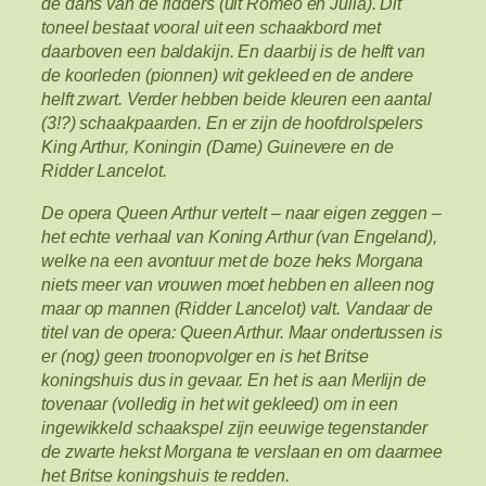
de dans van de ridders (uit Romeo en Julia). Dit
toneel bestaat vooral uit een schaakbord met
daarboven een baldakijn. En daarbij is de helft van
de koorleden (pionnen) wit gekleed en de andere
helft zwart. Verder hebben beide kleuren een aantal
(3!?) schaakpaarden. En er zijn de hoofdrolspelers
King Arthur, Koningin (Dame) Guinevere en de
Ridder Lancelot.
De opera Queen Arthur vertelt – naar eigen zeggen –
het echte verhaal van Koning Arthur (van Engeland),
welke na een avontuur met de boze heks Morgana
niets meer van vrouwen moet hebben en alleen nog
maar op mannen (Ridder Lancelot) valt. Vandaar de
titel van de opera: Queen Arthur. Maar ondertussen is
er (nog) geen troonopvolger en is het Britse
koningshuis dus in gevaar. En het is aan Merlijn de
tovenaar (volledig in het wit gekleed) om in een
ingewikkeld schaakspel zijn eeuwige tegenstander
de zwarte hekst Morgana te verslaan en om daarmee
het Britse koningshuis te redden.