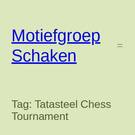
Ga
naar
de
inhoud
Motiefgroep
Schaken
Tag:
Tatasteel Chess
Tournament