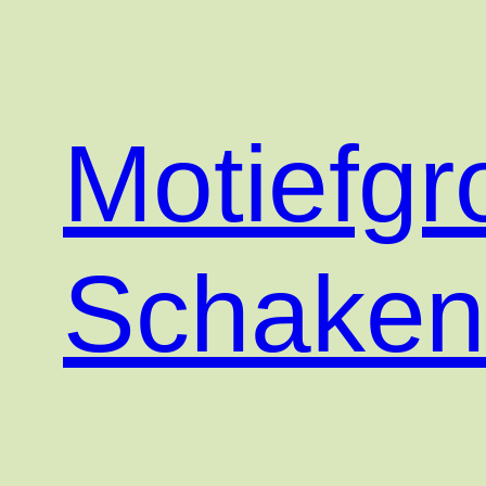
Motiefgr
Schake