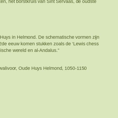
, het borstkruis van Sint Servaas, de oudste
e Huys in Helmond. De schematische vormen zijn
e 12de eeuw komen stukken zoals de ‘Lewis chess
bische wereld en al-Andalus.”
narwalivoor, Oude Huys Helmond, 1050-1150