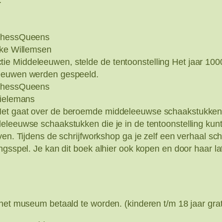
.
 ChessQueens
eke Willemsen
e Middeleeuwen, stelde de tentoonstelling Het jaar 100
leeuwen werden gespeeld.
 ChessQueens
Dielemans
Het gaat over de beroemde middeleeuwse schaakstukken d
deleeuwse schaakstukken die je in de tentoonstelling ku
ven. Tijdens de schrijfworkshop ga je zelf een verhaal sc
gsspel. Je kan dit boek alhier ook kopen en door haar late
het museum betaald te worden. (kinderen t/m 18 jaar grat