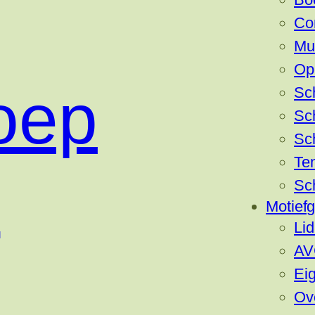
Co
Mu
Op
oep
Sc
Sc
Sc
Ten
n
Sc
Motief
Li
AV
Eig
Ov