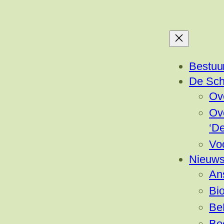
Bestuu
De Sch
Ov
Ov
‘D
Vo
Nieuw
Ans
Bio
Be
Bo