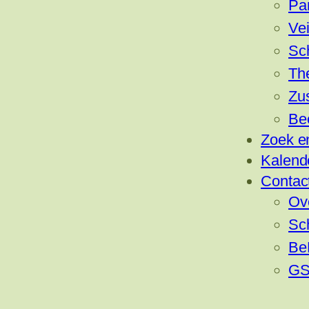
Pa
Vei
Sc
Th
Zu
Be
Zoek e
Kalend
Contac
Ov
Sc
Be
GS