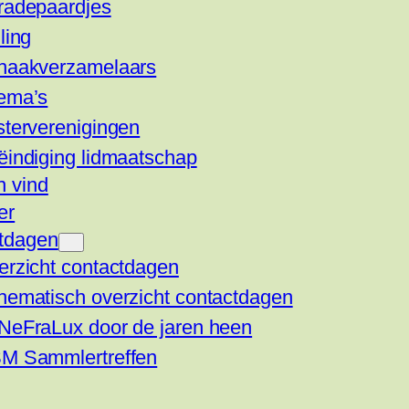
radepaardjes
ling
haakverzamelaars
ema’s
sterverenigingen
ëindiging lidmaatschap
n vind
er
tdagen
erzicht contactdagen
hematisch overzicht contactdagen
NeFraLux door de jaren heen
M Sammlertreffen