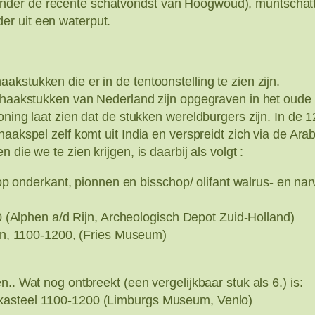
der de recente schatvondst van Hoogwoud), muntschatten
r uit een waterput.
kstukken die er in de tentoonstelling te zien zijn.
 schaakstukken van Nederland zijn opgegraven in het oud
koning laat zien dat de stukken wereldburgers zijn. In d
haakspel zelf komt uit India en verspreidt zich via de Ara
die we te zien krijgen, is daarbij als volgt :
op onderkant, pionnen en bisschop/ olifant walrus- en 
 (Alphen a/d Rijn, Archeologisch Depot Zuid-Holland)
n, 1100-1200, (Fries Museum)
.. Wat nog ontbreekt (een vergelijkbaar stuk als 6.) is:
-kasteel 1100-1200 (Limburgs Museum, Venlo)