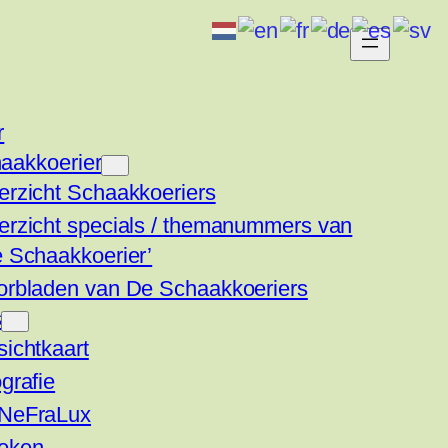
r
aakkoerier
erzicht Schaakkoeriers
erzicht specials / themanummers van
e Schaakkoerier’
orbladen van De Schaakkoeriers
s
ichtkaart
grafie
NeFraLux
eken