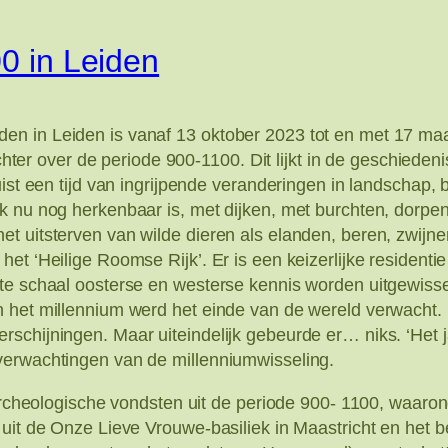
00 in Leiden
n in Leiden is vanaf 13 oktober 2023 tot en met 17 maar
 echter over de periode 900-1100. Dit lijkt in de geschied
ist een tijd van ingrijpende veranderingen in landschap, b
k nu nog herkenbaar is, met dijken, met burchten, dorpe
t uitsterven van wilde dieren als elanden, beren, zwijn
t ‘Heilige Roomse Rijk’. Er is een keizerlijke residentie
e schaal oosterse en westerse kennis worden uitgewisseld
n het millennium werd het einde van de wereld verwacht
schijningen. Maar uiteindelijk gebeurde er… niks. ‘Het j
verwachtingen van de millenniumwisseling.
archeologische vondsten uit de periode 900- 1100, waaronde
n uit de Onze Lieve Vrouwe-basiliek in Maastricht en he