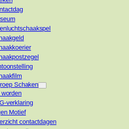
ntactdag
seum
enluchtschaakspel
haakgeld
haakkoerier
haakpostzegel
toonstelling
haakfilm
groep Schaken
d worden
G-verklaring
en Motief
erzicht contactdagen