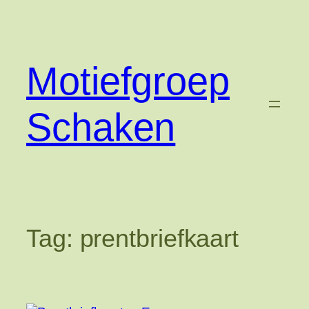
Ga
naar
de
inhoud
Motiefgroep
Schaken
Tag:
prentbriefkaart