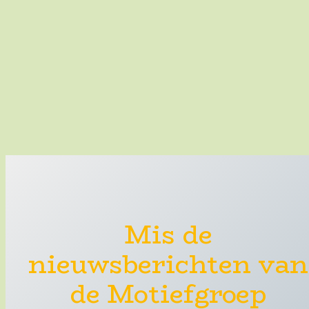
Mis de
nieuwsberichten van
de Motiefgroep