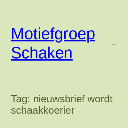
Ga
naar
de
inhoud
Motiefgroep
Schaken
Tag:
nieuwsbrief wordt
schaakkoerier