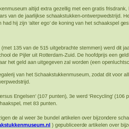
nmuseum altijd extra gezellig met een gratis frisdrank, 
aars van de jaarlijkse schaakstukken-ontwerpwedstrijd. Hel
m had hij zijn ‘alter ego’ de koning van het schaakspel g
met 135 van de 515 uitgebrachte stemmen) werd dit jaar
school de Pijler uit Rotterdam-Zuid. De hoofdprijs een gel
waar het geld aan uitgegeven zal worden (een openluchts
regalerij van het Schaakstukkenmuseum, zodat dit voor a
erpwedstrijd.
ersus Engelsen’ (107 punten), 3e werd ‘Recycling’ (106 
haakspel, met 83 punten.
zigen de al weer 3e bundel artikelen over bijzondere scha
akstukkenmuseum.nl
) gepubliceerde artikelen over bij