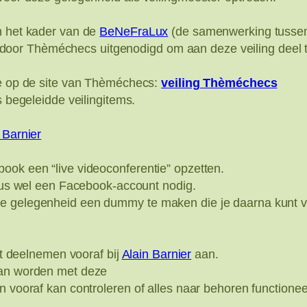
n het kader van de
BeNeFraLux
(de samenwerking tussen
oor Thèméchecs uitgenodigd om aan deze veiling deel 
ne op de site van Thèméchecs:
veiling Thèméchecs
s begeleidde veilingitems.
 Barnier
ook een “live videoconferentie” opzetten.
 dus wel een Facebook-account nodig.
e gelegenheid een dummy te maken die je daarna kunt ve
ilt deelnemen vooraf bij
Alain Barnier
aan.
aan worden met deze
n vooraf kan controleren of alles naar behoren functionee