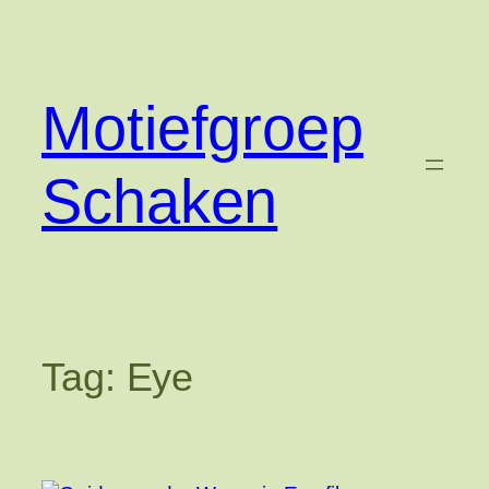
Ga
naar
de
inhoud
Motiefgroep
Schaken
Tag:
Eye