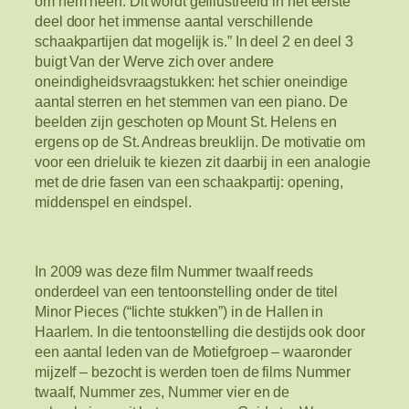
om hem heen. Dit wordt geïllustreerd in het eerste
deel door het immense aantal verschillende
schaakpartijen dat mogelijk is.” In deel 2 en deel 3
buigt Van der Werve zich over andere
oneindigheidsvraagstukken: het schier oneindige
aantal sterren en het stemmen van een piano. De
beelden zijn geschoten op Mount St. Helens en
ergens op de St. Andreas breuklijn. De motivatie om
voor een drieluik te kiezen zit daarbij in een analogie
met de drie fasen van een schaakpartij: opening,
middenspel en eindspel.
In 2009 was deze film Nummer twaalf reeds
onderdeel van een tentoonstelling onder de titel
Minor Pieces (“lichte stukken”) in de Hallen in
Haarlem. In die tentoonstelling die destijds ook door
een aantal leden van de Motiefgroep – waaronder
mijzelf – bezocht is werden toen de films Nummer
twaalf, Nummer zes, Nummer vier en de