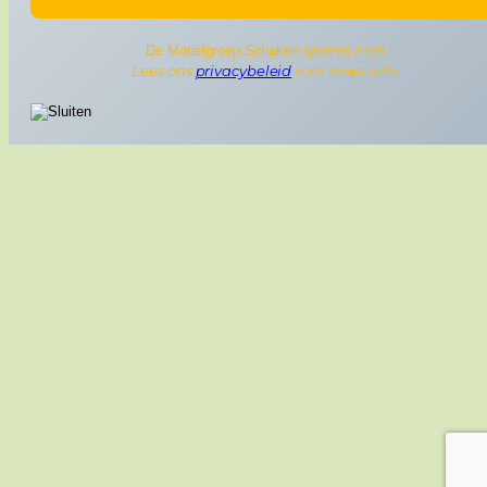
pamt niet!
De Motiefgroep Schaken s
Lees ons
privacybeleid
voor meer info.