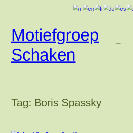
Ga
naar
de
inhoud
Motiefgroep
Schaken
Tag:
Boris Spassky