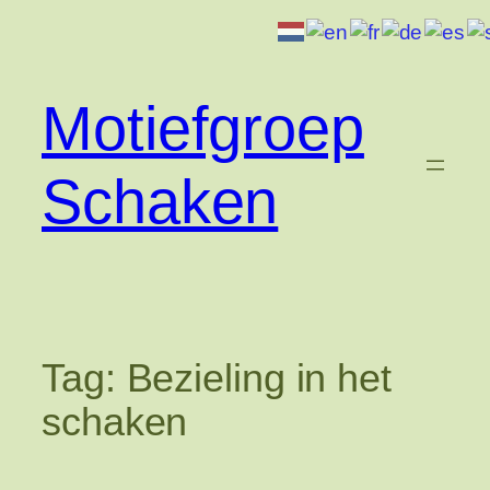
Ga
naar
de
inhoud
Motiefgroep
Schaken
Tag:
Bezieling in het
schaken