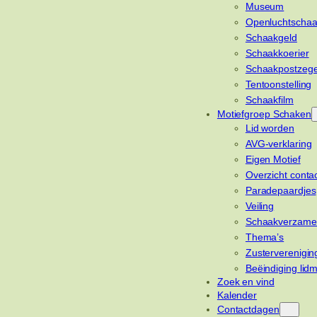
Museum
Openluchtschaa
Schaakgeld
Schaakkoerier
Schaakpostzege
Tentoonstelling
Schaakfilm
Motiefgroep Schaken
Lid worden
AVG-verklaring
Eigen Motief
Overzicht conta
Paradepaardjes
Veiling
Schaakverzame
Thema’s
Zusterverenigin
Beëindiging lid
Zoek en vind
Kalender
Contactdagen