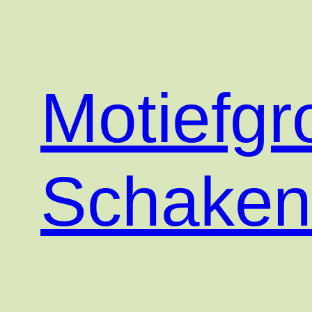
Motiefgr
Schake