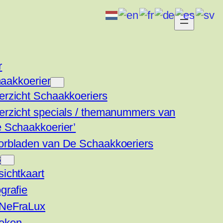
r
aakkoerier
erzicht Schaakkoeriers
erzicht specials / themanummers van
e Schaakkoerier’
orbladen van De Schaakkoeriers
s
ichtkaart
grafie
NeFraLux
eken