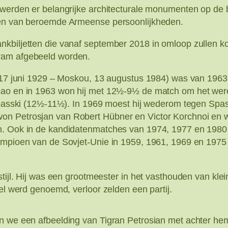
 werden er belangrijke architecturale monumenten op de b
ngen van beroemde Armeense persoonlijkheden.
nkbiljetten die vanaf september 2018 in omloop zullen 
ram afgebeeld worden.
i, 17 juni 1929 – Moskou, 13 augustus 1984) was van 19
açao en in 1963 won hij met 12½-9½ de match om het wer
 Spasski (12½-11½). In 1969 moest hij wederom tegen Spa
n Petrosjan van Robert Hübner en Victor Korchnoi en wi
. Ook in de kandidatenmatches van 1974, 1977 en 1980 wa
kampioen van de Sovjet-Unie in 1959, 1961, 1969 en 1975
stijl. Hij was een grootmeester in het vasthouden van kl
wel werd genoemd, verloor zelden een partij.
en we een afbeelding van Tigran Petrosian met achter he