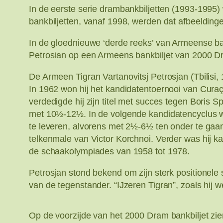
In de eerste serie drambankbiljetten (1993-1995)
bankbiljetten, vanaf 1998, werden dat afbeeldi
In de gloednieuwe ‘derde reeks’ van Armeense ba
Petrosian op een Armeens bankbiljet van 2000 D
De Armeen Tigran Vartanovitsj Petrosjan (Tbilis
In 1962 won hij het kandidatentoernooi van Cur
verdedigde hij zijn titel met succes tegen Boris
met 10½-12½. In de volgende kandidatencyclus wo
te leveren, alvorens met 2½-6½ ten onder te gaan
telkenmale van Victor Korchnoi. Verder was hij 
de schaakolympiades van 1958 tot 1978.
Petrosjan stond bekend om zijn sterk positionele 
van de tegenstander. “IJzeren Tigran”, zoals hij 
Op de voorzijde van het 2000 Dram bankbiljet zi