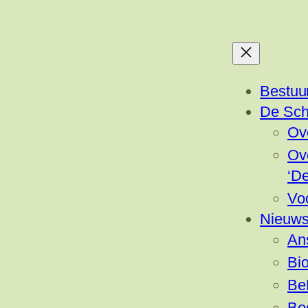
Bestuu
De Sch
Ov
Ov
‘D
Vo
Nieuw
Ans
Bio
Be
Bo