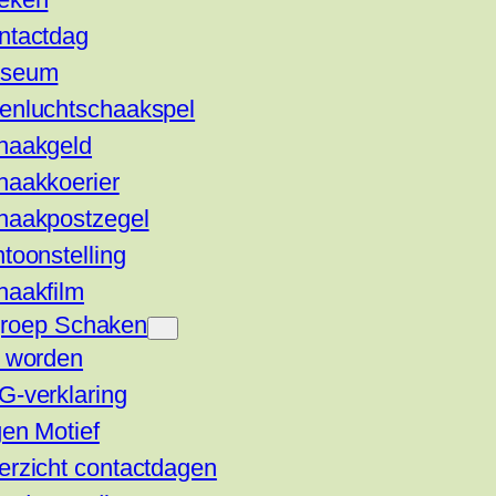
ntactdag
seum
enluchtschaakspel
haakgeld
haakkoerier
haakpostzegel
toonstelling
haakfilm
groep Schaken
d worden
G-verklaring
en Motief
erzicht contactdagen