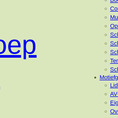
Co
Mu
Op
oep
Sc
Sc
Sc
Ten
n
Sc
Motief
Li
AV
Eig
Ov