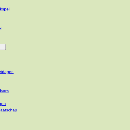
kspel
l
ctdagen
laars
gen
maatschap