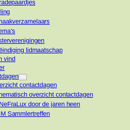
radepaardjes
ling
haakverzamelaars
ema’s
sterverenigingen
ëindiging lidmaatschap
n vind
er
tdagen
erzicht contactdagen
hematisch overzicht contactdagen
NeFraLux door de jaren heen
M Sammlertreffen