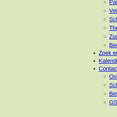
Pa
Vei
Sc
Th
Zu
Be
Zoek e
Kalend
Contac
Ov
Sc
Be
GS