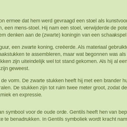
gon ermee dat hem werd gevraagd een stoel als kunstvoor
, een mens-stoel. Hij nam een stoel, verwijderde de pote
hem denken aan de (zwarte) koningin van een schaakspel 
 figuur, een zwarte koning, creëerde. Als materiaal gebru
chaakstukken te assembleren, maar wat begonnen was als
ken zijn uiteindelijk wel tot stand gekomen. Als hij al een
 zijn geweest.
 de vorm. De zwarte stukken heeft hij met een brander h
len. De stukken zijn tot ruim twee meter groot, zodat de 
amiek en expressie.
aan symbool voor de oude orde. Gentils heeft hen van bepa
te benadrukken. In Gentils symboliek wordt kracht name