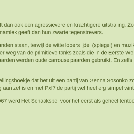
eft dan ook een agressievere en krachtigere uitstraling. Z
ynamiek geeft dan hun zwarte tegenstrevers.
den staan, terwijl de witte lopers ijdel (spiegel) en muz
eer weg van de primitieve tanks zoals die in de Eerste 
aarden werden oude carrouselpaarden gebruikt. En zelfs d
llingsboekje dat het uit een partij van Genna Sosonko zou 
g aan zet is en met Pxf7 de partij wel heel erg simpel wint
1967 werd Het Schaakspel voor het eerst als geheel tentoon