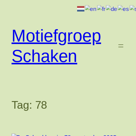
Ga
naar
de
inhoud
Motiefgroep
Schaken
Tag:
78