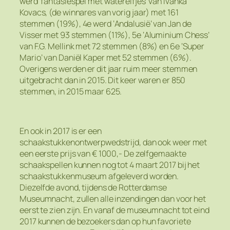
werd ‘fantasiespel met waterelfjes’ van Ivanka
Kovacs, (de winnares van vorig jaar) met 161
stemmen (19%), 4e werd ‘Andalusië’ van Jan de
Visser met 93 stemmen (11%), 5e ‘Aluminium Chess’
van F.G. Mellink met 72 stemmen (8%) en 6e ‘Super
Mario’ van Daniël Kaper met 52 stemmen (6%).
Overigens werden er dit jaar ruim meer stemmen
uitgebracht dan in 2015. Dit keer waren er 850
stemmen, in 2015 maar 625.
En ook in 2017 is er een
schaakstukkenontwerpwedstrijd, dan ook weer met
een eerste prijs van € 1000,- De zelfgemaakte
schaakspellen kunnen nog tot 4 maart 2017 bij het
schaakstukkenmuseum afgeleverd worden.
Diezelfde avond, tijdens de Rotterdamse
Museumnacht, zullen alle inzendingen dan voor het
eerst te zien zijn. En vanaf de museumnacht tot eind
2017 kunnen de bezoekers dan op hun favoriete