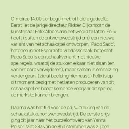
Om circa 14.00 uur begon het ‘officiële gedeelte.
Eerst liet de jarige directeur Ridder Dijkshoorn de
kunstenaar Felix Albers aan het woord te laten. Felix
heeft (buiten de ontwerpwedstrijd om) een nieuwe
variant van het schaakspel ontworpen, ‘Paco Saco’,
hetgeen in het Esperanto ‘vredesschaak’ betekent.
Paco Saco is een schaakvariant met nieuwe
spelregels, waarbij de stukken elkaar niet slaan (en
van het bord verwijderen), maar samen in omhelzing
verder gaan. (zie afbeelding hiernaast.) Felix is op
dit moment bezig met het laten produceren van dit
schaakspel en hoopt komende voorjaar dit spel op
de markt te kunnen brengen.
Daarna was het tijd voor de prijsuitreiking van de
schaakstukkenontwerpwedstrijd. De eerste prijs
ging dit jaar naar het puzzelontwerp van Yanna
Pelser. Met 283 van de 850 stemmen was zij een