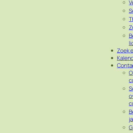
V
S
T
Z
B
l
Zoek e
Kalen
Conta
O
c
S
o
c
B
j
G