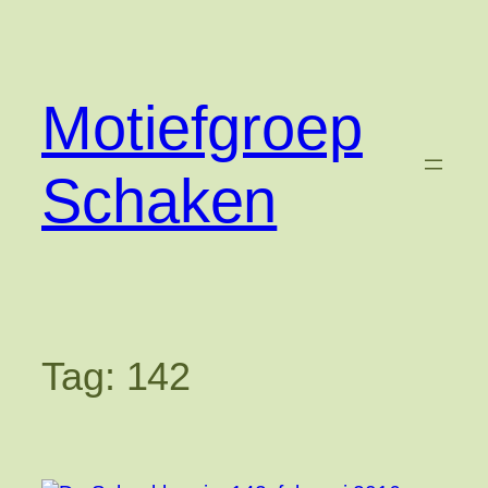
Ga
naar
de
inhoud
Motiefgroep
Schaken
Tag:
142