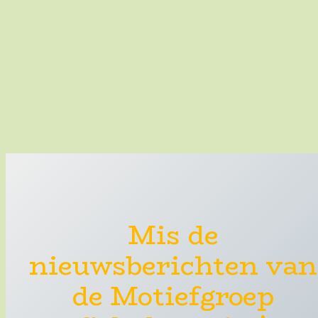
Mis de
nieuwsberichten van
de Motiefgroep