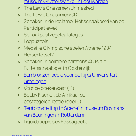
museum Grutterswinkel in Leeuwarden
The Lewis Chessmen Unmasked
The Lewis Chessmen CD
Schaken in de reclame: Het schaakbord van de
Participatiewet
Schaakpostzegelcatalogus
Legpuzzels
Medaille Olympische spelen Athene 1984
Hersenletsel?
Schaken in politieke cartoons 4): Putin
Buitenschaakspel in Oostenrijk
Een bronzen beeld voor de Rijks Universiteit
Groningen
Voor de boekenkast (11)
Bobby Fischer, de Afrikaanse
postzegelcollectie (deel 6)
Tentoonstelling ‘in Scene’ in museum Boymans
van Beuningen in Rotterdam
Liquidatieproces Passage etc.