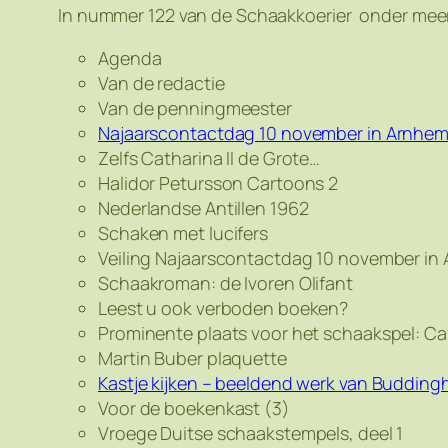
In nummer 122 van de Schaakkoerier onder mee
Agenda
Van de redactie
Van de penningmeester
Najaarscontactdag 10 november in Arnhe
Zelfs Catharina II de Grote…
Halidor Petursson Cartoons 2
Nederlandse Antillen 1962
Schaken met lucifers
Veiling Najaarscontactdag 10 november in
Schaakroman: de Ivoren Olifant
Leest u ook verboden boeken?
Prominente plaats voor het schaakspel: Ca
Martin Buber plaquette
Kastje kijken – beeldend werk van Buddin
Voor de boekenkast (3)
Vroege Duitse schaakstempels, deel 1