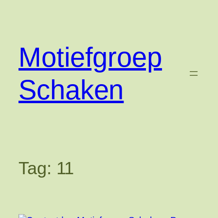
Ga
naar
de
inhoud
Motiefgroep
Schaken
Tag:
11