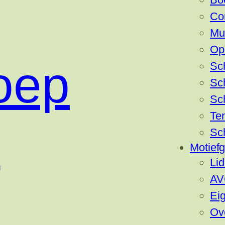
Co
Mu
Op
oep
Sc
Sc
Sc
Ten
n
Sc
Motief
Li
AV
Eig
Ov