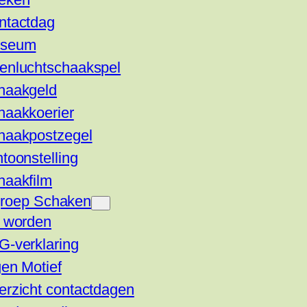
ntactdag
seum
enluchtschaakspel
haakgeld
haakkoerier
haakpostzegel
toonstelling
haakfilm
groep Schaken
d worden
G-verklaring
en Motief
erzicht contactdagen