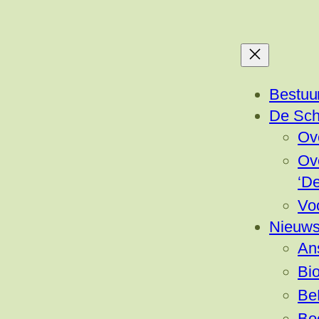
Bestuu
De Sch
Ov
Ov
‘D
Vo
Nieuw
Ans
Bio
Be
Bo