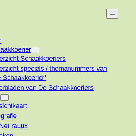
r
aakkoerier
erzicht Schaakkoeriers
erzicht specials / themanummers van
e Schaakkoerier’
orbladen van De Schaakkoeriers
s
ichtkaart
grafie
NeFraLux
eken