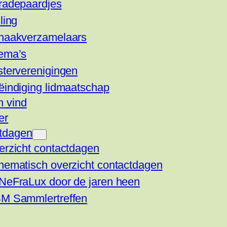
radepaardjes
ling
haakverzamelaars
ema’s
sterverenigingen
ëindiging lidmaatschap
n vind
er
tdagen
erzicht contactdagen
hematisch overzicht contactdagen
NeFraLux door de jaren heen
M Sammlertreffen