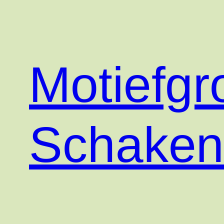
Motiefgr
Schake