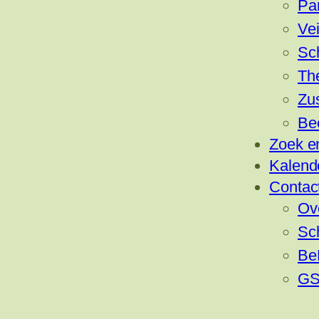
Pa
Vei
Sc
Th
Zu
Be
Zoek e
Kalend
Contac
Ov
Sc
Be
GS