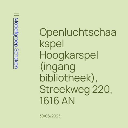
Ga
naar
de
Motiefgroep Schaken
inhoud
Openluchtschaa
kspel
Hoogkarspel
(ingang
bibliotheek),
Streekweg 220,
1616 AN
30/06/2023