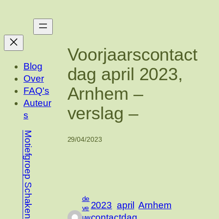
Ga
naar
de
inhoud
Voorjaarscontact
Blog
dag april 2023,
Over
Arnhem –
FAQ's
Auteur
verslag –
s
Motiefgroep Schaken
29/04/2023
de
2023
april
Arnhem
ve
contactdag
uw