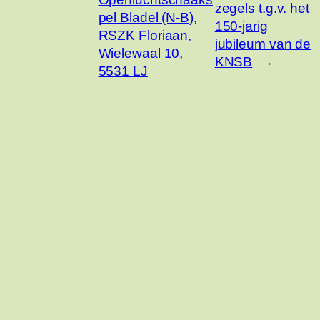
zegels t.g.v. het
pel Bladel (N-B),
150-jarig
RSZK Floriaan,
jubileum van de
Wielewaal 10,
KNSB
→
5531 LJ