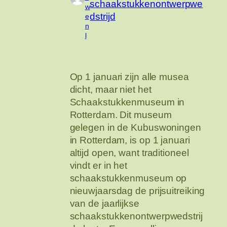
schaakstukkenontwerpwe
w
dstrijd
e
n
l
Op 1 januari zijn alle musea
dicht, maar niet het
Schaakstukkenmuseum in
Rotterdam. Dit museum
gelegen in de Kubuswoningen
in Rotterdam, is op 1 januari
altijd open, want traditioneel
vindt er in het
schaakstukkenmuseum op
nieuwjaarsdag de prijsuitreiking
van de jaarlijkse
schaakstukkenontwerpwedstrij