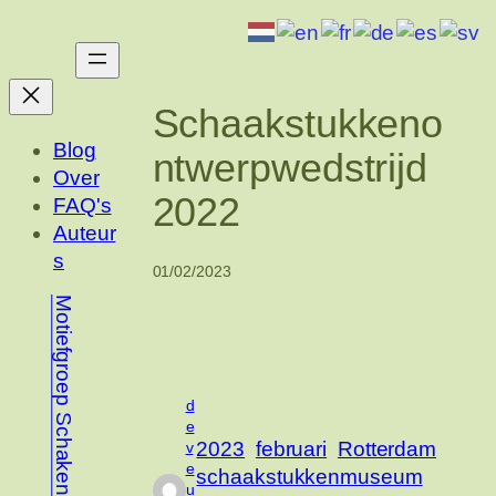
Ga
naar
de
inhoud
Schaakstukkeno
Blog
ntwerpwedstrijd
Over
2022
FAQ's
Auteur
s
01/02/2023
Motiefgroep Schaken
d
e
2023
februari
Rotterdam
v
e
schaakstukkenmuseum
u