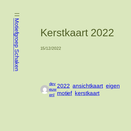
Ga
naar
de
Motiefgroep Schaken
inhoud
Kerstkaart 2022
15/12/2022
dev
2022
ansichtkaart
eigen
euw
motief
kerstkaart
enl