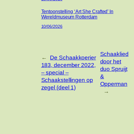
Tentoonstelling ‘Art She Crafted’ In
Wereldmuseum Rotterdam
10/06/2026
Schaaklied
←
De Schaakkoerier
door het
183, december 2022,
duo Spruijt
– special –
&
Schaakstellingen op
Opperman
zegel (deel 1)
→