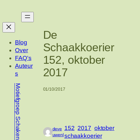
Ga
naar
de
inhoud
De
Blog
Schaakkoerier
Over
152, oktober
FAQ's
Auteur
2017
s
Motiefgroep Schaken
01/10/2017
152
2017
oktober
deve
uwenl
schaakkoerier