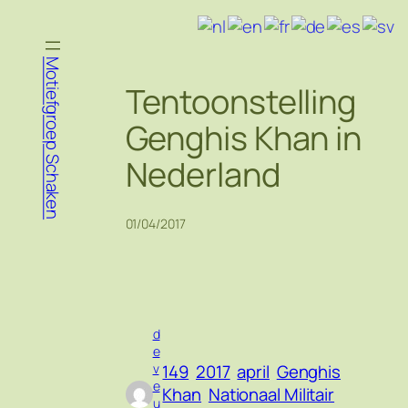
Ga
naar
de
Motiefgroep Schaken
inhoud
Tentoonstelling
Genghis Khan in
Nederland
01/04/2017
d
e
149
2017
april
Genghis
v
e
Khan
Nationaal Militair
u