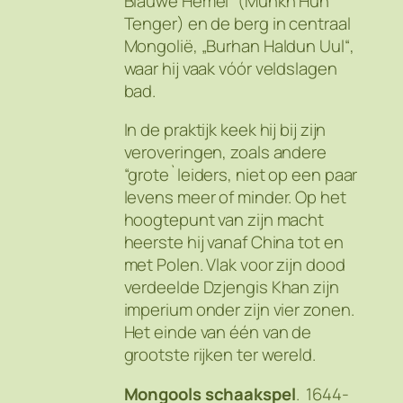
Blauwe Hemel“ (
Munkh Huh
Tenger
) en de berg in centraal
Mongolië, „Burhan Haldun Uul“,
waar hij vaak vóór veldslagen
bad.
In de praktijk keek hij bij zijn
veroveringen, zoals andere
“grote`leiders, niet op een paar
levens meer of minder. Op het
hoogtepunt van zijn macht
heerste hij vanaf China tot en
met Polen. Vlak voor zijn dood
verdeelde Dzjengis Khan zijn
imperium onder zijn vier zonen.
Het einde van één van de
grootste rijken ter wereld.
Mongools schaakspel
. 1644-