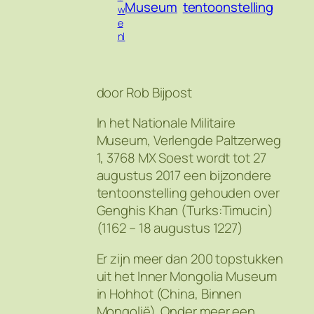
Museum
tentoonstelling
w
e
nl
door Rob Bijpost
In het Nationale Militaire
Museum, Verlengde Paltzerweg
1, 3768 MX Soest wordt tot 27
augustus 2017 een bijzondere
tentoonstelling gehouden over
Genghis Khan (Turks:
Timucin
)
(1162 – 18 augustus 1227)
Er zijn meer dan 200 topstukken
uit het Inner Mongolia Museum
in Hohhot (China, Binnen
Mongolië). Onder meer een