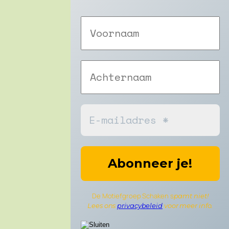
De Motiefgroep Schaken s
pamt niet!
Lees ons
privacybeleid
voor meer info.