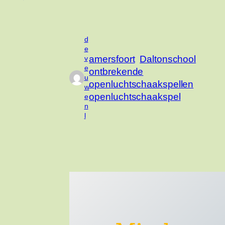
d
e
amersfoort
Daltonschool
v
e
ontbrekende
u
openluchtschaakspellen
w
openluchtschaakspel
e
n
l