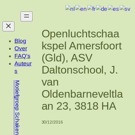
Ga
naar
de
inhoud
Openluchtschaa
Blog
kspel Amersfoort
Over
(Gld), ASV
FAQ's
Auteur
Daltonschool, J.
s
van
Motiefgroep Schaken
Oldenbarneveltla
an 23, 3818 HA
30/12/2016