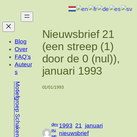
Ga
naar
de
inhoud
Nieuwsbrief 21
Blog
(een streep (1)
Over
door de 0 (nul)),
FAQ's
Auteur
januari 1993
s
Motiefgroep Schaken
01/01/1993
dev
1993
21
januari
eu
nieuwsbrief
we