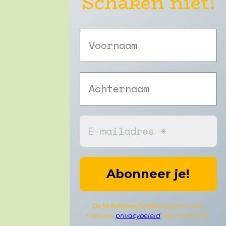
Schaken niet!
pamt niet!
De Motiefgroep Schaken s
Lees ons
privacybeleid
voor meer info.