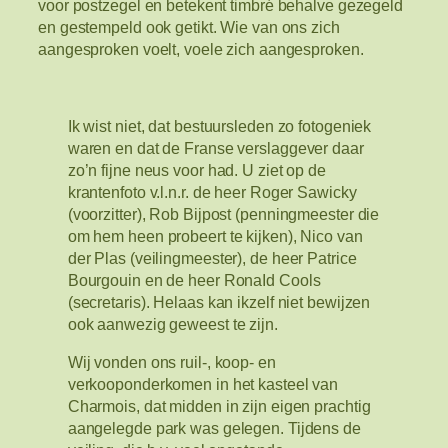
voor postzegel en betekent timbré behalve gezegeld
en gestempeld ook getikt. Wie van ons zich
aangesproken voelt, voele zich aangesproken.
Ik wist niet, dat bestuursleden zo fotogeniek
waren en dat de Franse verslaggever daar
zo’n fijne neus voor had. U ziet op de
krantenfoto v.l.n.r. de heer Roger Sawicky
(voorzitter), Rob Bijpost (penningmeester die
om hem heen probeert te kijken), Nico van
der Plas (veilingmeester), de heer Patrice
Bourgouin en de heer RonaId Cools
(secretaris). Helaas kan ikzelf niet bewijzen
ook aanwezig geweest te zijn.
Wij vonden ons ruil-, koop- en
verkooponderkomen in het kasteel van
Charmois, dat midden in zijn eigen prachtig
aangelegde park was gelegen. Tijdens de