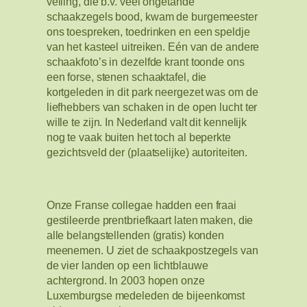
veiling, die b.v. veel ongetande
schaakzegels bood, kwam de burgemeester
ons toespreken, toedrinken en een speldje
van het kasteel uitreiken. Eén van de andere
schaakfoto’s in dezelfde krant toonde ons
een forse, stenen schaaktafel, die
kortgeleden in dit park neergezet was om de
liefhebbers van schaken in de open lucht ter
wille te zijn. In Nederland valt dit kennelijk
nog te vaak buiten het toch al beperkte
gezichtsveld der (plaatselijke) autoriteiten.
Onze Franse collegae hadden een fraai
gestileerde prentbriefkaart laten maken, die
alle belangstellenden (gratis) konden
meenemen. U ziet de schaakpostzegels van
de vier landen op een lichtblauwe
achtergrond. In 2003 hopen onze
Luxemburgse medeleden de bijeenkomst